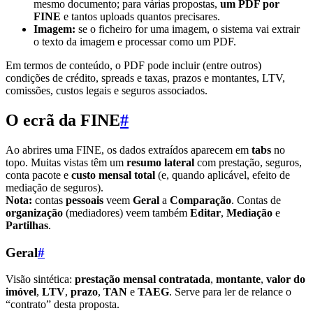
mesmo documento; para várias propostas,
um PDF por
FINE
e tantos uploads quantos precisares.
Imagem:
se o ficheiro for uma imagem, o sistema vai extrair
o texto da imagem e processar como um PDF.
Em termos de conteúdo, o PDF pode incluir (entre outros)
condições de crédito, spreads e taxas, prazos e montantes, LTV,
comissões, custos legais e seguros associados.
O ecrã da FINE
#
Ao abrires uma FINE, os dados extraídos aparecem em
tabs
no
topo. Muitas vistas têm um
resumo lateral
com prestação, seguros,
conta pacote e
custo mensal total
(e, quando aplicável, efeito de
mediação de seguros).
Nota:
contas
pessoais
veem
Geral
a
Comparação
. Contas de
organização
(mediadores) veem também
Editar
,
Mediação
e
Partilhas
.
Geral
#
Visão sintética:
prestação mensal contratada
,
montante
,
valor do
imóvel
,
LTV
,
prazo
,
TAN
e
TAEG
. Serve para ler de relance o
“contrato” desta proposta.