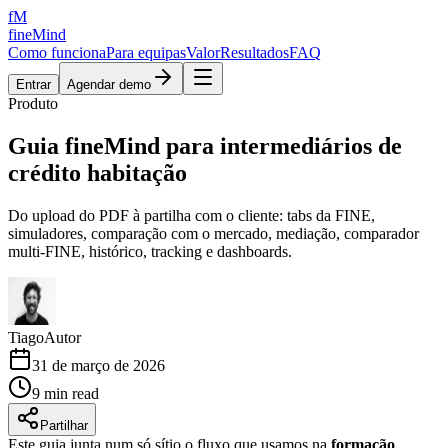
fM
fineMind
Como funciona
Para equipas
Valor
Resultados
FAQ
Entrar
Agendar demo
Produto
Guia fineMind para intermediários de
crédito habitação
Do upload do PDF à partilha com o cliente: tabs da FINE,
simuladores, comparação com o mercado, mediação, comparador
multi-FINE, histórico, tracking e dashboards.
Tiago
Autor
31 de março de 2026
9 min read
Partilhar
Este guia junta num só sítio o fluxo que usamos na
formação