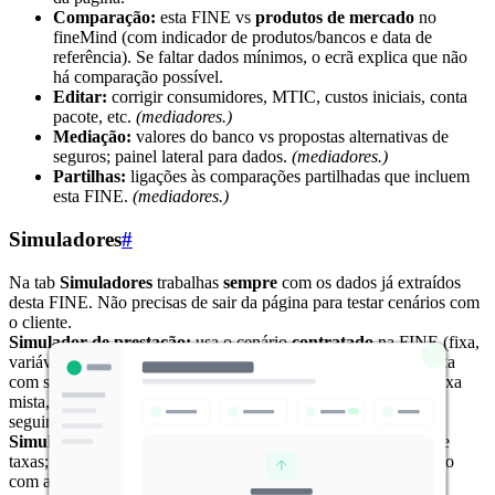
Comparação:
esta FINE vs
produtos de mercado
no
fineMind (com indicador de produtos/bancos e data de
referência). Se faltar dados mínimos, o ecrã explica que não
há comparação possível.
Editar:
corrigir consumidores, MTIC, custos iniciais, conta
pacote, etc.
(mediadores.)
Mediação:
valores do banco vs propostas alternativas de
seguros; painel lateral para dados.
(mediadores.)
Partilhas:
ligações às comparações partilhadas que incluem
esta FINE.
(mediadores.)
Simuladores
#
Na tab
Simuladores
trabalhas
sempre
com os dados já extraídos
desta FINE. Não precisas de sair da página para testar cenários com
o cliente.
Simulador de prestação:
usa o cenário
contratado
na FINE (fixa,
variável ou mista). Ajustas montante, prazo e parâmetros de taxa
com sliders e campos; repões valores à FINE com
reset
. Em taxa
mista, o interface distingue a prestação da fase fixa da lógica
seguinte.
Simulador de seguro de vida:
ancorado em montante, prazo e
taxas; ajuda a isolar o efeito do seguro na prestação, em paralelo
com a tab
Mediação
.