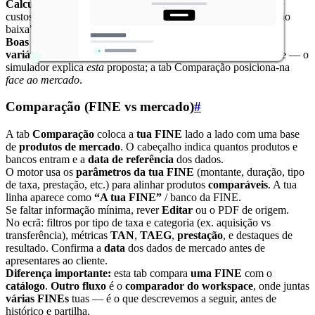
Calculadora de MTIC:
cruza empréstimo, prestações, taxas e
custos para falar do
custo total
— útil para contrastar “prestação
baixa” com
custo global
.
Boas práticas:
validar primeiro
Geral
e
Taxas
; alterar
uma
variável de cada vez
; ligar o discurso à
Comparação
seguinte — o
simulador explica
esta
proposta; a tab Comparação posiciona-na
face ao mercado
.
Comparação (FINE vs mercado)
#
A tab
Comparação
coloca a
tua FINE
lado a lado com uma base
de
produtos de mercado
. O cabeçalho indica quantos produtos e
bancos entram e a
data de referência
dos dados.
O motor usa os
parâmetros da tua FINE
(montante, duração, tipo
de taxa, prestação, etc.) para alinhar produtos
comparáveis
. A tua
linha aparece como
“A tua FINE”
/ banco da FINE.
Se faltar informação mínima, rever
Editar
ou o PDF de origem.
No ecrã: filtros por tipo de taxa e categoria (ex. aquisição vs
transferência), métricas
TAN
,
TAEG
,
prestação
, e destaques de
resultado. Confirma a
data
dos dados de mercado antes de
apresentares ao cliente.
Diferença importante:
esta tab compara
uma FINE
com o
catálogo
.
Outro fluxo
é o
comparador do workspace
, onde juntas
várias FINEs
tuas — é o que descrevemos a seguir, antes de
histórico e partilha.