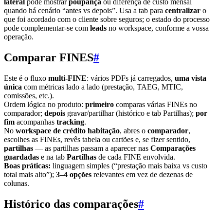
lateral
pode mostrar
poupança
ou diferença de custo mensal
quando há cenário “antes vs depois”. Usa a tab para
centralizar
o
que foi acordado com o cliente sobre seguros; o estado do processo
pode complementar-se com
leads
no workspace, conforme a vossa
operação.
Comparar FINES
#
Este é o fluxo
multi-FINE
: vários PDFs já carregados,
uma vista
única
com métricas lado a lado (prestação, TAEG, MTIC,
comissões, etc.).
Ordem lógica no produto:
primeiro
comparas várias FINEs no
comparador;
depois
gravar/partilhar (histórico e tab Partilhas);
por
fim
acompanhas
tracking
.
No
workspace de crédito habitação
, abres o
comparador
,
escolhes as FINEs, revês tabela ou cartões e, se fizer sentido,
partilhas
— as partilhas passam a aparecer nas
Comparações
guardadas
e na tab
Partilhas
de cada FINE envolvida.
Boas práticas:
linguagem simples (“prestação mais baixa vs custo
total mais alto”);
3–4 opções
relevantes em vez de dezenas de
colunas.
Histórico das comparações
#