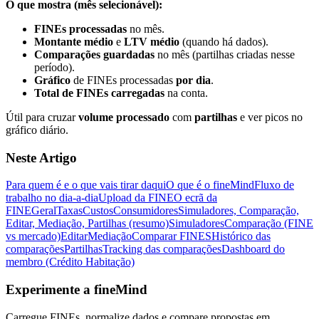
O que mostra (mês selecionável):
FINEs processadas
no mês.
Montante médio
e
LTV médio
(quando há dados).
Comparações guardadas
no mês (partilhas criadas nesse
período).
Gráfico
de FINEs processadas
por dia
.
Total de FINEs carregadas
na conta.
Útil para cruzar
volume processado
com
partilhas
e ver picos no
gráfico diário.
Neste Artigo
Para quem é e o que vais tirar daqui
O que é o fineMind
Fluxo de
trabalho no dia-a-dia
Upload da FINE
O ecrã da
FINE
Geral
Taxas
Custos
Consumidores
Simuladores, Comparação,
Editar, Mediação, Partilhas (resumo)
Simuladores
Comparação (FINE
vs mercado)
Editar
Mediação
Comparar FINES
Histórico das
comparações
Partilhas
Tracking das comparações
Dashboard do
membro (Crédito Habitação)
Experimente a fineMind
Carregue FINEs, normalize dados e compare propostas em