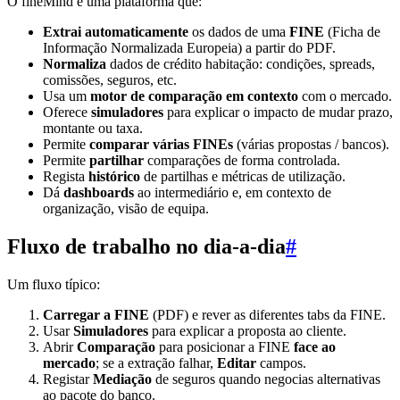
O fineMind é uma plataforma que:
Extrai automaticamente
os dados de uma
FINE
(Ficha de
Informação Normalizada Europeia) a partir do PDF.
Normaliza
dados de crédito habitação: condições, spreads,
comissões, seguros, etc.
Usa um
motor de comparação em contexto
com o mercado.
Oferece
simuladores
para explicar o impacto de mudar prazo,
montante ou taxa.
Permite
comparar várias FINEs
(várias propostas / bancos).
Permite
partilhar
comparações de forma controlada.
Regista
histórico
de partilhas e métricas de utilização.
Dá
dashboards
ao intermediário e, em contexto de
organização, visão de equipa.
Fluxo de trabalho no dia-a-dia
#
Um fluxo típico:
Carregar a FINE
(PDF) e rever as diferentes tabs da FINE.
Usar
Simuladores
para explicar a proposta ao cliente.
Abrir
Comparação
para posicionar a FINE
face ao
mercado
; se a extração falhar,
Editar
campos.
Registar
Mediação
de seguros quando negocias alternativas
ao pacote do banco.