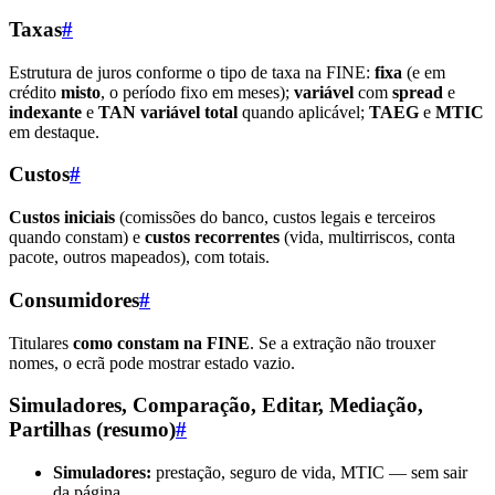
Taxas
#
Estrutura de juros conforme o tipo de taxa na FINE:
fixa
(e em
crédito
misto
, o período fixo em meses);
variável
com
spread
e
indexante
e
TAN variável total
quando aplicável;
TAEG
e
MTIC
em destaque.
Custos
#
Custos iniciais
(comissões do banco, custos legais e terceiros
quando constam) e
custos recorrentes
(vida, multirriscos, conta
pacote, outros mapeados), com totais.
Consumidores
#
Titulares
como constam na FINE
. Se a extração não trouxer
nomes, o ecrã pode mostrar estado vazio.
Simuladores, Comparação, Editar, Mediação,
Partilhas (resumo)
#
Simuladores:
prestação, seguro de vida, MTIC — sem sair
da página.