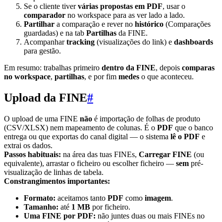
Se o cliente tiver
várias propostas em PDF
, usar o
comparador
no workspace para as ver lado a lado.
Partilhar
a comparação e rever no
histórico
(Comparações
guardadas) e na tab
Partilhas
da FINE.
Acompanhar
tracking
(visualizações do link) e
dashboards
para gestão.
Em resumo: trabalhas primeiro
dentro da FINE
, depois
comparas
no workspace
,
partilhas
, e por fim
medes
o que aconteceu.
Upload da FINE
#
O upload de uma FINE
não
é importação de folhas de produto
(CSV/XLSX) nem mapeamento de colunas. É o
PDF
que o banco
entrega ou que exportas do canal digital — o sistema
lê o PDF
e
extrai os dados.
Passos habituais:
na área das tuas FINEs,
Carregar FINE
(ou
equivalente), arrastar o ficheiro ou escolher ficheiro —
sem
pré-
visualização de linhas de tabela.
Constrangimentos importantes:
Formato:
aceitamos tanto
PDF
como
imagem
.
Tamanho:
até
1 MB
por ficheiro.
Uma FINE por PDF:
não juntes duas ou mais FINEs no