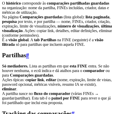
O
histórico
corresponde às
comparações partilhadas guardadas
na organização: nome da partilha, FINEs incluídas, criador, datas e
métricas de utilização.
Na página
Comparações guardadas
(lista global):
lista paginada
,
pesquisa
por texto, e por partilha — nome, FINEs, criador, criação,
expiração, limite de visualizações,
número de visualizações
,
última
visualização
. Ações: copiar link, detalhes, editar definições, eliminar
(conforme permissões).
É a
visão global
. A
tab Partilhas
na FINE (seguinte) é a
visão
filtrada
só para partilhas que incluem aquela FINE.
Partilhas
#
Só mediadores.
Lista as partilhas em que
esta FINE
entra. Se não
houver nenhuma, o ecrã indica e dá atalhos para o
comparador
ou
para
Comparações guardadas
.
Ações típicas:
copiar link
,
editar
(nome, expiração, limite de vistas,
password opcional, métricas visíveis, resumo IA se existir),
eliminar
.
A partilha nasce no
fluxo do comparador
(várias FINEs →
guardar/partilhar). Esta tab é o
painel por FINE
para rever o que já
foi partilhado que inclui esta proposta.
Tracking das comparações
#