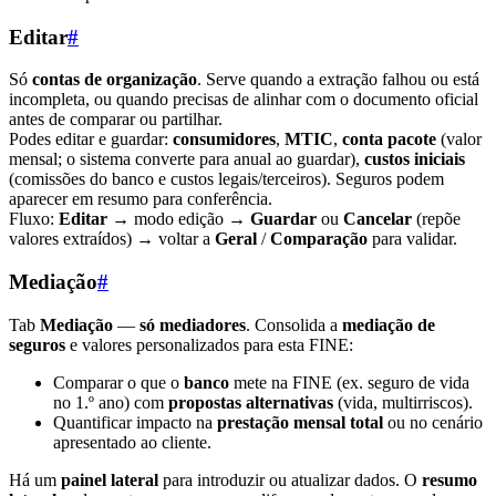
Editar
#
Só
contas de organização
. Serve quando a extração falhou ou está
incompleta, ou quando precisas de alinhar com o documento oficial
antes de comparar ou partilhar.
Podes editar e guardar:
consumidores
,
MTIC
,
conta pacote
(valor
mensal; o sistema converte para anual ao guardar),
custos iniciais
(comissões do banco e custos legais/terceiros). Seguros podem
aparecer em resumo para conferência.
Fluxo:
Editar
→ modo edição →
Guardar
ou
Cancelar
(repõe
valores extraídos) → voltar a
Geral
/
Comparação
para validar.
Mediação
#
Tab
Mediação
—
só mediadores
. Consolida a
mediação de
seguros
e valores personalizados para esta FINE:
Comparar o que o
banco
mete na FINE (ex. seguro de vida
no 1.º ano) com
propostas alternativas
(vida, multirriscos).
Quantificar impacto na
prestação mensal total
ou no cenário
apresentado ao cliente.
Há um
painel lateral
para introduzir ou atualizar dados. O
resumo