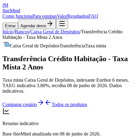
fM
fineMind
Como funciona
Para equipas
Valor
Resultados
FAQ
Entrar
Agendar demo
Início
/
Bancos
/
Caixa Geral de Depósitos
/
Transferência Crédito
Habitação - Taxa Mista 2 Anos
Caixa Geral de Depósitos
Transferência
Taxa mista
Transferência Crédito Habitação - Taxa
Mista 2 Anos
Taxa mista Caixa Geral de Depósitos, indexante Euribor 6 meses,
TAEG indicativa 3.80%, recolha 08 de junho de 2026. Dados
indicativos.
Comparar cenário
Todos os produtos
Resumo indicativo
Base fineMind atualizada em
08 de junho de 2026
.