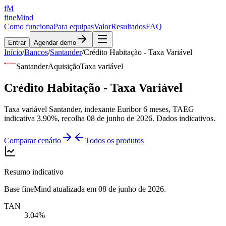
fM
fineMind
Como funciona
Para equipas
Valor
Resultados
FAQ
Entrar
Agendar demo
Início
/
Bancos
/
Santander
/
Crédito Habitação - Taxa Variável
Santander
Aquisição
Taxa variável
Crédito Habitação - Taxa Variável
Taxa variável Santander, indexante Euribor 6 meses, TAEG
indicativa 3.90%, recolha 08 de junho de 2026. Dados indicativos.
Comparar cenário
Todos os produtos
Resumo indicativo
Base fineMind atualizada em
08 de junho de 2026
.
TAN
3.04%