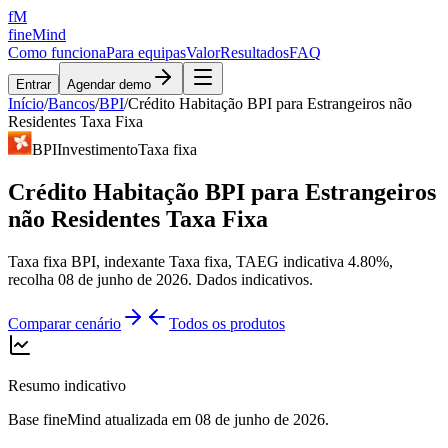
fM
fineMind
Como funciona
Para equipas
Valor
Resultados
FAQ
Entrar
Agendar demo
Início
/
Bancos
/
BPI
/
Crédito Habitação BPI para Estrangeiros não
Residentes Taxa Fixa
BPI
Investimento
Taxa fixa
Crédito Habitação BPI para Estrangeiros
não Residentes Taxa Fixa
Taxa fixa BPI, indexante Taxa fixa, TAEG indicativa 4.80%,
recolha 08 de junho de 2026. Dados indicativos.
Comparar cenário
Todos os produtos
Resumo indicativo
Base fineMind atualizada em
08 de junho de 2026
.