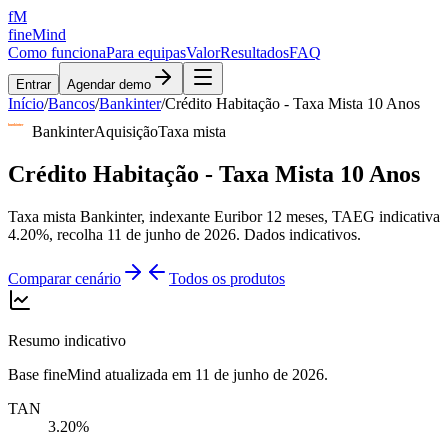
fM
fineMind
Como funciona
Para equipas
Valor
Resultados
FAQ
Entrar
Agendar demo
Início
/
Bancos
/
Bankinter
/
Crédito Habitação - Taxa Mista 10 Anos
Bankinter
Aquisição
Taxa mista
Crédito Habitação - Taxa Mista 10 Anos
Taxa mista Bankinter, indexante Euribor 12 meses, TAEG indicativa
4.20%, recolha 11 de junho de 2026. Dados indicativos.
Comparar cenário
Todos os produtos
Resumo indicativo
Base fineMind atualizada em
11 de junho de 2026
.
TAN
3.20%